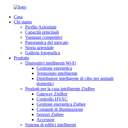
Casa
Chi siamo
Profilo Aziendale
Capacità principali
Vantaggi competitivi
Panoramica del mercato
Storia aziendale
Galleria fotografica
Prodotto
Dispositivi intelligenti Wi-Fi
Gestione energetica
Termostato intelligente
Distributore intelligente di cibo per animali
domestici
Prodotti per la casa intelligente ZigBee
Gateway ZigBee
Controllo HVAC
Gestione energetica Zigbee
Comandi di illuminazione
Sensori Zigbee
Accessori
Sistema di edifici intelligenti