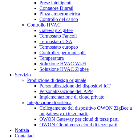
Prese intelligenti
Contatore Dinrail
Pinza amperometrica
Controllo del carico
Controllo HVAC
Gateway ZigBee
Termostato Fancoil
Termostato USA
Termostato europeo
Controller per mini split
Temperatura
Soluzione HVAC Wi-Fi
Soluzione HVAC Zigbee
Servizio
Produzione di design originale
Personalizzazione dei dispositivi IoT
Personalizzazione dell'APP
Implementazione di cloud privato
Integrazione di sistema
Collegamento del dispositivo OWON ZigBee a
un gateway di terze parti.
OWON Gateway per cloud di terze parti
OWON Cloud verso cloud di terze parti
Notizia
Contattaci