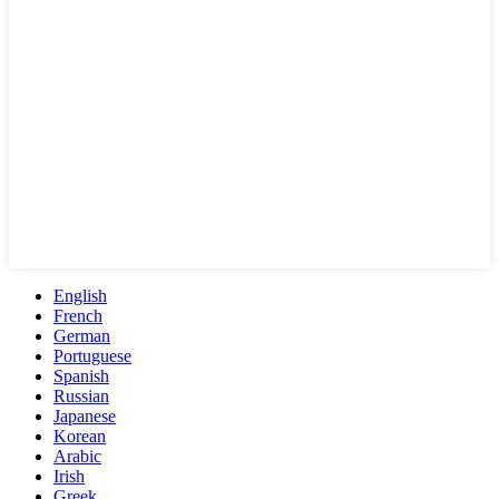
English
French
German
Portuguese
Spanish
Russian
Japanese
Korean
Arabic
Irish
Greek