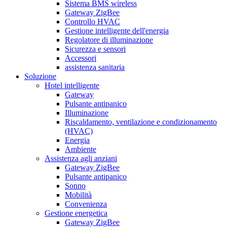
Sistema BMS wireless
Gateway ZigBee
Controllo HVAC
Gestione intelligente dell'energia
Regolatore di illuminazione
Sicurezza e sensori
Accessori
assistenza sanitaria
Soluzione
Hotel intelligente
Gateway
Pulsante antipanico
Illuminazione
Riscaldamento, ventilazione e condizionamento
(HVAC)
Energia
Ambiente
Assistenza agli anziani
Gateway ZigBee
Pulsante antipanico
Sonno
Mobilità
Convenienza
Gestione energetica
Gateway ZigBee