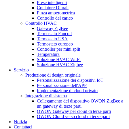
Prese intelligenti
Contatore Dinrail
Pinza amperometrica
Controllo del carico
Controllo HVAC
Gateway ZigBee
Termostato Fancoil
Termostato USA
Termostato europeo
Controller per mini split
Temperatura
Soluzione HVAC Wi-Fi
Soluzione HVAC Zigbee
Servizio
Produzione di design originale
Personalizzazione dei dispositivi IoT
Personalizzazione dell'APP
Implementazione di cloud privato
Integrazione di sistema
Collegamento del dispositivo OWON ZigBee a
un gateway di terze parti.
OWON Gateway per cloud di terze parti
OWON Cloud verso cloud di terze parti
Notizia
Contattaci