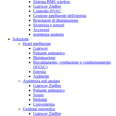
Sistema BMS wireless
Gateway ZigBee
Controllo HVAC
Gestione intelligente dell'energia
Regolatore di illuminazione
Sicurezza e sensori
Accessori
assistenza sanitaria
Soluzione
Hotel intelligente
Gateway
Pulsante antipanico
Illuminazione
Riscaldamento, ventilazione e condizionamento
(HVAC)
Energia
Ambiente
Assistenza agli anziani
Gateway ZigBee
Pulsante antipanico
Sonno
Mobilità
Convenienza
Gestione energetica
Gateway ZigBee