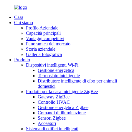
Casa
Chi siamo
Profilo Aziendale
Capacità principali
Vantaggi competitivi
Panoramica del mercato
Storia aziendale
Galleria fotografica
Prodotto
Dispositivi intelligenti Wi-Fi
Gestione energetica
Termostato intelligente
Distributore intelligente di cibo per animali
domestici
Prodotti per la casa intelligente ZigBee
Gateway ZigBee
Controllo HVAC
Gestione energetica Zigbee
Comandi di illuminazione
Sensori Zigbee
Accessori
Sistema di edifici intelligenti