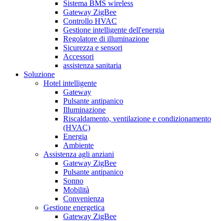
Sistema BMS wireless
Gateway ZigBee
Controllo HVAC
Gestione intelligente dell'energia
Regolatore di illuminazione
Sicurezza e sensori
Accessori
assistenza sanitaria
Soluzione
Hotel intelligente
Gateway
Pulsante antipanico
Illuminazione
Riscaldamento, ventilazione e condizionamento
(HVAC)
Energia
Ambiente
Assistenza agli anziani
Gateway ZigBee
Pulsante antipanico
Sonno
Mobilità
Convenienza
Gestione energetica
Gateway ZigBee