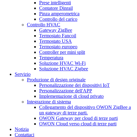
Prese intelligenti
Contatore Dinrail
Pinza amperometrica
Controllo del carico
Controllo HVAC
Gateway ZigBee
Termostato Fancoil
Termostato USA
Termostato europeo
Controller per mini split
Temperatura
Soluzione HVAC Wi-Fi
Soluzione HVAC Zigbee
Servizio
Produzione di design originale
Personalizzazione dei dispositivi IoT
Personalizzazione dell'APP
Implementazione di cloud privato
Integrazione di sistema
Collegamento del dispositivo OWON ZigBee a
un gateway di terze parti.
OWON Gateway per cloud di terze parti
OWON Cloud verso cloud di terze parti
Notizia
Contattaci