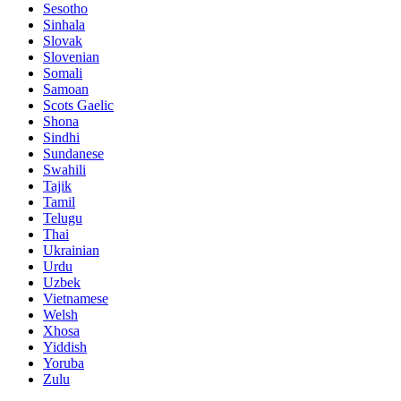
Sesotho
Sinhala
Slovak
Slovenian
Somali
Samoan
Scots Gaelic
Shona
Sindhi
Sundanese
Swahili
Tajik
Tamil
Telugu
Thai
Ukrainian
Urdu
Uzbek
Vietnamese
Welsh
Xhosa
Yiddish
Yoruba
Zulu