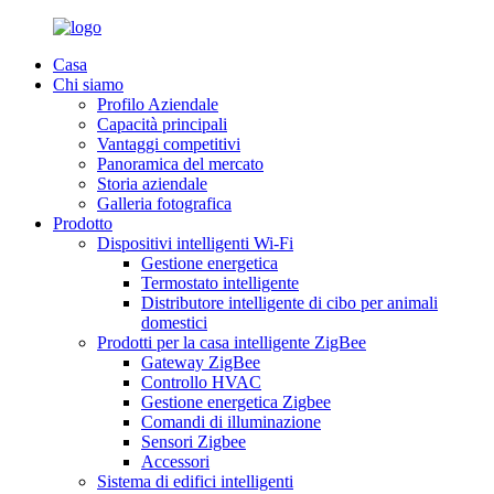
Casa
Chi siamo
Profilo Aziendale
Capacità principali
Vantaggi competitivi
Panoramica del mercato
Storia aziendale
Galleria fotografica
Prodotto
Dispositivi intelligenti Wi-Fi
Gestione energetica
Termostato intelligente
Distributore intelligente di cibo per animali
domestici
Prodotti per la casa intelligente ZigBee
Gateway ZigBee
Controllo HVAC
Gestione energetica Zigbee
Comandi di illuminazione
Sensori Zigbee
Accessori
Sistema di edifici intelligenti