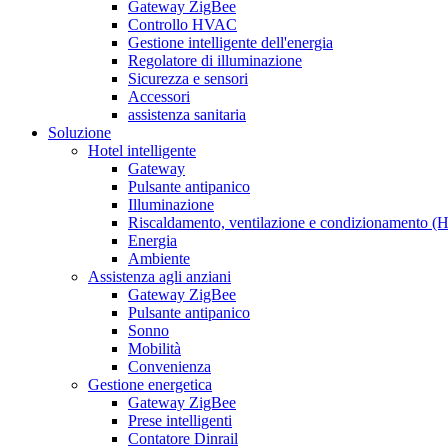
Gateway ZigBee
Controllo HVAC
Gestione intelligente dell'energia
Regolatore di illuminazione
Sicurezza e sensori
Accessori
assistenza sanitaria
Soluzione
Hotel intelligente
Gateway
Pulsante antipanico
Illuminazione
Riscaldamento, ventilazione e condizionamento 
Energia
Ambiente
Assistenza agli anziani
Gateway ZigBee
Pulsante antipanico
Sonno
Mobilità
Convenienza
Gestione energetica
Gateway ZigBee
Prese intelligenti
Contatore Dinrail