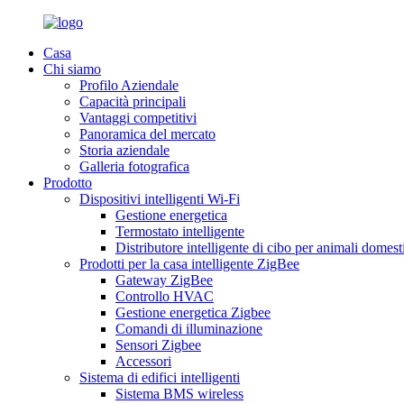
Casa
Chi siamo
Profilo Aziendale
Capacità principali
Vantaggi competitivi
Panoramica del mercato
Storia aziendale
Galleria fotografica
Prodotto
Dispositivi intelligenti Wi-Fi
Gestione energetica
Termostato intelligente
Distributore intelligente di cibo per animali domest
Prodotti per la casa intelligente ZigBee
Gateway ZigBee
Controllo HVAC
Gestione energetica Zigbee
Comandi di illuminazione
Sensori Zigbee
Accessori
Sistema di edifici intelligenti
Sistema BMS wireless