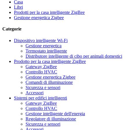
Casa
Libri
Prodotti per la casa intelligente ZigBee
Gestione energetica Zigbee
Categorie
Dispositivo intelligente Wi-Fi
Gestione energetica
Termostato intelligente
Distributore intelligente di cibo per animali domestici
Prodotto per la casa intelligente ZigBee
Gateway ZigBee
Controllo HVAC
Gestione energetica Zigbee
Comandi di illuminazione
Sicurezza e sensori
Accessori
Sistemi per edifici intelligenti
Gateway ZigBee
Controllo HVAC
Gestione intelligente dell'energia
Regolatore di illuminazione
Sicurezza e sensori
Accessori